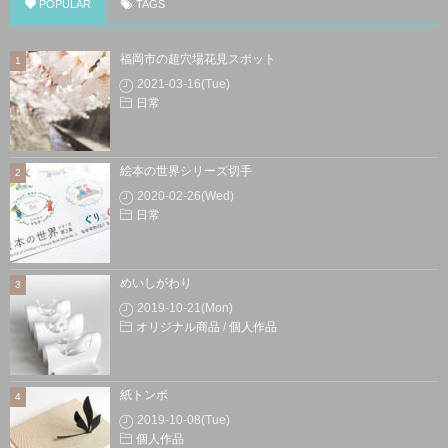
POPULAR
TAGS
福岡市の超穴場花見スポット
2021-03-16(Tue)
日常
絵本の世界シリーズ切手
2020-02-26(Wed)
日常
めいしがわり
2019-10-21(Mon)
オリジナル商品
/
個人作品
紙トンボ
2019-10-08(Tue)
個人作品