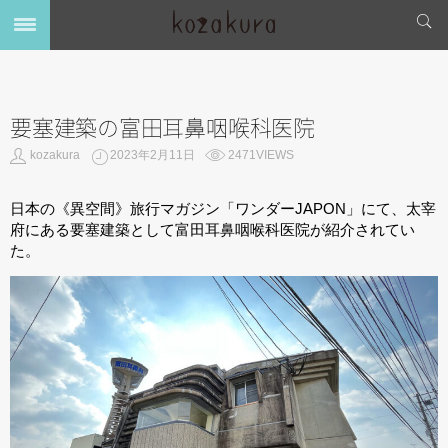
要塞建築の富田耳鼻咽喉科医院
kozakura
2023年2月11日
2471VIEWS
日本の《異空間》旅行マガジン「ワンダーJAPON」にて、太宰
府にある要塞建築として富田耳鼻咽喉科医院が紹介されてい
た。