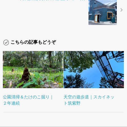
こちらの記事もどうぞ
公園清掃＆たけのこ掘り｜
天空の遊歩道｜スカイネッ
２年連続
ト筑紫野