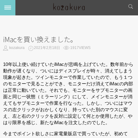
iMacを買い換えました。
kozakura
2021年2月18日
1917VIEWS
10年以上使い続けていたiMacが悲鳴を上げていた。数年前から
動作が遅くなり、ついにはディスプレイが時々、消えてしまう
現象が起きた。ツインモニターで作業していたので、もう１つ
のモニターで見ることができ、モニターだけ消えてiMacの内部
は正常に動いていた。それでも、モニターをサブモニターの画
面と同じ一状態（ミラーリング）にして、メインモニターが消
えてもサブモニターで作業を行なった。しかし、ついにはマウ
スの左クリックがおかしくなり、持っていた別のマウスに変
え、左と右のクリックを反対に設定して何とか使用したが、や
はり限界を感じ、新たなiMacを注文したのでした。
今までポイント欲しさに家電量販店で買っていたが、初めて