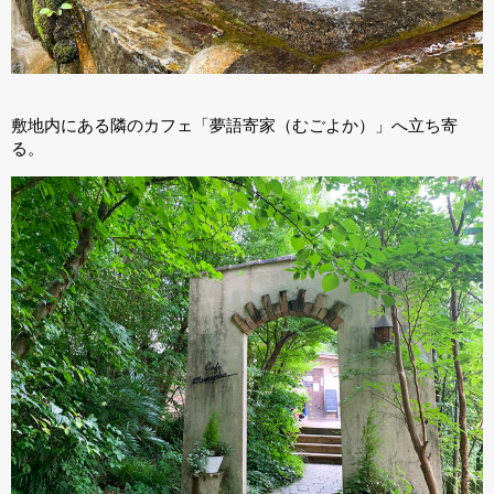
敷地内にある隣のカフェ「夢語寄家（むごよか）」へ立ち寄
る。